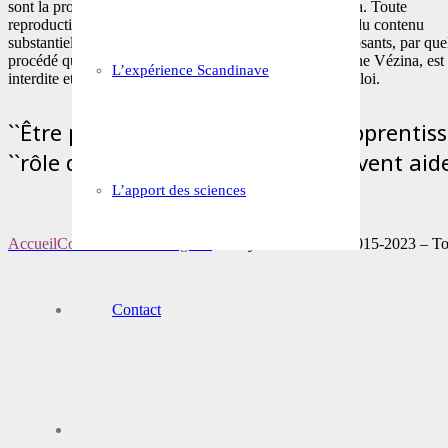
sont la propriété de Mylène Vézina et Familylab Canada. Toute
reproduction, totale ou partielle, et toute représentation du contenu
substantiel de ce site, d’un ou de plusieurs de ses composants, par qu
procédé que ce soit, sans autorisation expresse de Mylène Vézina, est
L’expérience Scandinave
interdite et constitue une contrefaçon sanctionnée par la loi.
``Être parent est un processus d’apprentis
``rôle de parent``. Les enfants peuvent aide
L’apport des sciences
Accueil
Contact
Mentions légales
Familylab Canada © 2015-2023 – Tous
Contact