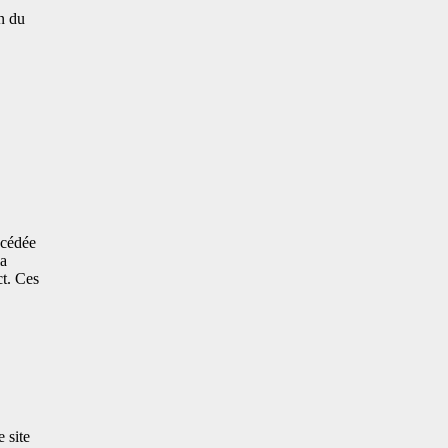
n du
 cédée
la
ct. Ces
 site