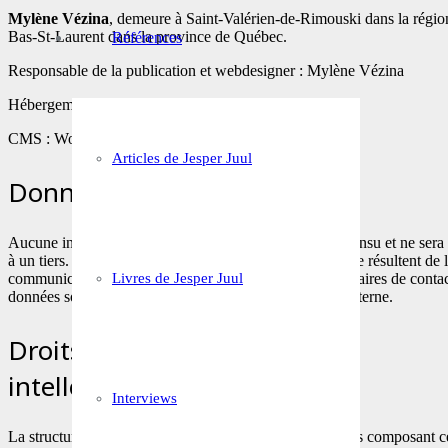
Mylène Vézina
, demeure à Saint-Valérien-de-Rimouski dans la régio
Bas-St-Laurent dans la province de Québec.
Références
Responsable de la publication et webdesigner : Mylène Vézina
Hébergement : Web Canada
CMS : WordPress, ThemeForest – Impreza
Articles de Jesper Juul
Données personnelles
Aucune information personnelle n’est collectée à votre insu et ne sera
à un tiers. Les données personnelles recueillies sur le site résultent de 
communication volontaire d’informations via les formulaires de conta
Livres de Jesper Juul
données sont exclusivement collectées pour un usage interne.
Droits d’auteur et propriété
intellectuelle
Interviews
La structure générale ainsi que les textes, photos, images composant ce