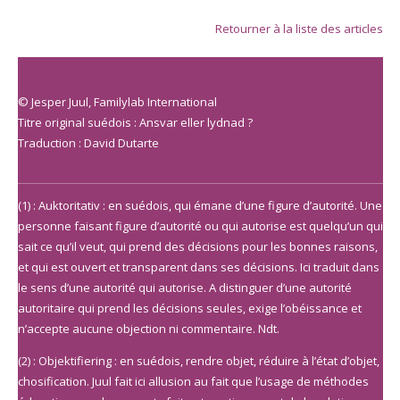
Retourner à la liste des articles
© Jesper Juul, Familylab International
Titre original suédois : Ansvar eller lydnad ?
Traduction : David Dutarte
(1) : Auktoritativ : en suédois, qui émane d’une figure d’autorité. Une
personne faisant figure d’autorité ou qui autorise est quelqu’un qui
sait ce qu’il veut, qui prend des décisions pour les bonnes raisons,
et qui est ouvert et transparent dans ses décisions. Ici traduit dans
le sens d’une autorité qui autorise. A distinguer d’une autorité
autoritaire qui prend les décisions seules, exige l’obéissance et
n’accepte aucune objection ni commentaire. Ndt.
(2) : Objektifiering : en suédois, rendre objet, réduire à l’état d’objet,
chosification. Juul fait ici allusion au fait que l’usage de méthodes