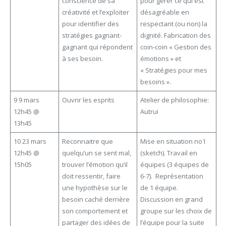
conscience de sa
pour gérer ce qui est
créativité et l’exploiter
désagréable en
pour identifier des
respectant (ou non) la
stratégies gagnant-
dignité. Fabrication des
gagnant qui répondent
coin-coin « Gestion des
à ses besoin.
émotions » et
« Stratégies pour mes
besoins ».
9 9 mars
Ouvrir les esprits
Atelier de philosophie:
12h45 @
Autrui
13h45
10 23 mars
Reconnaitre que
Mise en situation no1
12h45 @
quelqu’un se sent mal,
(sketch). Travail en
15h05
trouver l’émotion qu’il
équipes (3 équipes de
doit ressentir, faire
6-7). Représentation
une hypothèse sur le
de 1 équipe.
besoin caché derrière
Discussion en grand
son comportement et
groupe sur les choix de
partager des idées de
l’équipe pour la suite