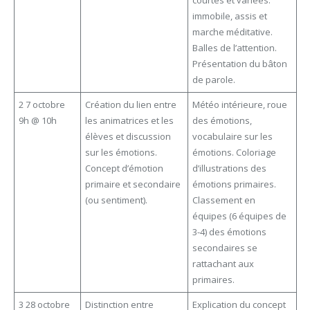
immobile, assis et
marche méditative.
Balles de l’attention.
Présentation du bâton
de parole.
2 7 octobre
Création du lien entre
Météo intérieure, roue
9h @ 10h
les animatrices et les
des émotions,
élèves et discussion
vocabulaire sur les
sur les émotions.
émotions. Coloriage
Concept d’émotion
d’illustrations des
primaire et secondaire
émotions primaires.
(ou sentiment).
Classement en
équipes (6 équipes de
3-4) des émotions
secondaires se
rattachant aux
primaires.
3 28 octobre
Distinction entre
Explication du concept