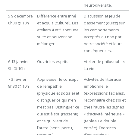
neurodiversité.
5 9 décembre
Différence entre inné
Discussion et jeu de
8h30 @ 10h
et acquis (culturel). Les
classement (quizz) sur
ateliers 4 et 5 sont une
les comportements
suite et peuvent se
acceptés ou non par
mélanger.
notre société et leurs
conséquences.
6 13 janvier
Ouvrir les esprits
Atelier de philosophie:
9h @ 10h
La vie
7 3 février
Apprivoiser le concept
Activités de littéracie
8h30 @ 10h
de l’empathie
émotionnelle
(physique et sociale) et
(expressions faciales),
distinguer ce qui n’en
reconnaitre chez soi et
n’est pas. Distinguer ce
chez l’autre les signes
qui est à soi (ressenti)
« d’activité intérieure »
et ce qui vient de
(tableau à double
l’autre (senti, perçu,
entrée). Exercices
reconnu)
d’empathie et