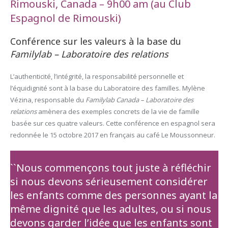
Rimouski, Canada
– 9h00 am (au Club
Espagnol de Rimouski)
Conférence sur les valeurs à la base du
Familylab – Laboratoire des relations
L’authenticité, l’intégrité, la responsabilité personnelle et
l’équidignité sont à la base du Laboratoire des familles. Mylène
Vézina, responsable du
Familylab Canada – Laboratoire des
relations
amènera des exemples concrets de la vie de famille
basée sur ces quatre valeurs. Cette conférence en espagnol sera
redonnée le 15 octobre 2017 en français au café Le Moussonneur.
``Nous commençons tout juste à réfléchir
si nous devons sérieusement considérer
les enfants comme des personnes ayant la
même dignité que les adultes, ou si nous
devons garder l’idée que les enfants sont